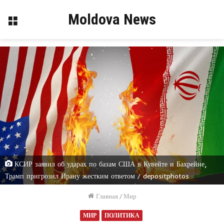
Moldova News
Меню
КСИР заявил об ударах по базам США в Кувейте и Бахрейне,
Трамп пригрозил Ирану жестким ответом / depositphotos
Главная
/
Мир
МИР
ПОЛИТИКА