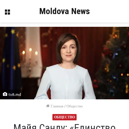
Moldova News
Меню
tv8.md
Главная
/
Общество
ОБЩЕСТВО
Майя Санду: «Единство