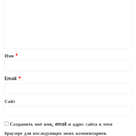
о
м
м
е
н
т
Имя
*
а
р
и
Email
*
й
*
Сайт
Сохранить моё имя, email и адрес сайта в этом
браузере для последующих моих комментариев.