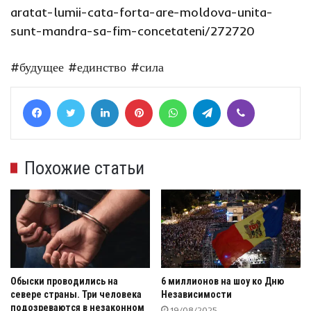
aratat-lumii-cata-forta-are-moldova-unita-
sunt-mandra-sa-fim-concetateni/272720
#будущее
#единство
#сила
Facebook
Twitter
LinkedIn
Pinterest
WhatsApp
Telegram
Viber
Похожие статьи
Обыски проводились на
6 миллионов на шоу ко Дню
севере страны. Три человека
Независимости
подозреваются в незаконном
19/08/2025