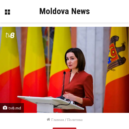
Moldova News
Меню
tv8.md
Главная
/
Политика