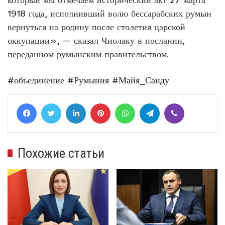
1918 года, исполнивший волю бессарабских румын
вернуться на родину после столетия царской
оккупации», — сказал Чиолаку в послании,
переданном румынским правительством.
#объединение
#Румыния
#Майя_Санду
Facebook
Twitter
LinkedIn
Pinterest
WhatsApp
Telegram
Viber
Похожие статьи