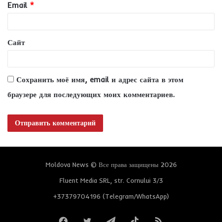
Email
*
й
*
Сайт
Сохранить моё имя, email и адрес сайта в этом
браузере для последующих моих комментариев.
Moldova News © Все права защищены 2026
Fluent Media SRL, str. Cornului 3/3
+37379704196 (Telegram/WhatsApp)
Facebook
Twitter
Telegram
TikTok
RSS