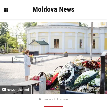
Moldova News
Меню
newsmaker.md
Главная
/
Политика