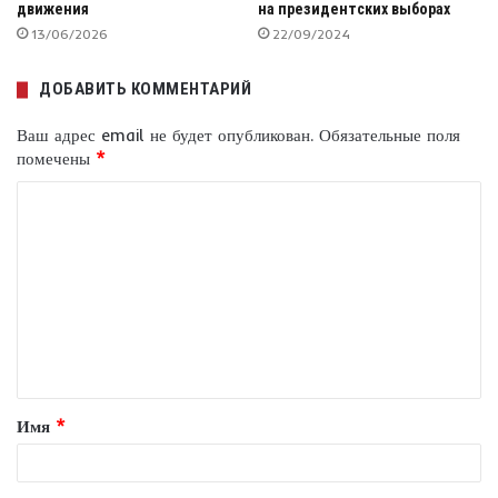
движения
на президентских выборах
13/06/2026
22/09/2024
ДОБАВИТЬ КОММЕНТАРИЙ
Ваш адрес email не будет опубликован.
Обязательные поля
помечены
*
К
о
м
м
е
н
т
Имя
*
а
р
и