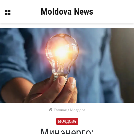
Moldova News
Меню
Главная
/
Молдова
МОЛДОВА
Минэнерго: