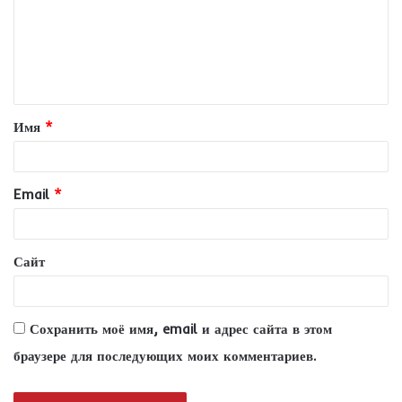
м
е
н
т
Имя
*
а
р
и
Email
*
й
*
Сайт
Сохранить моё имя, email и адрес сайта в этом
браузере для последующих моих комментариев.