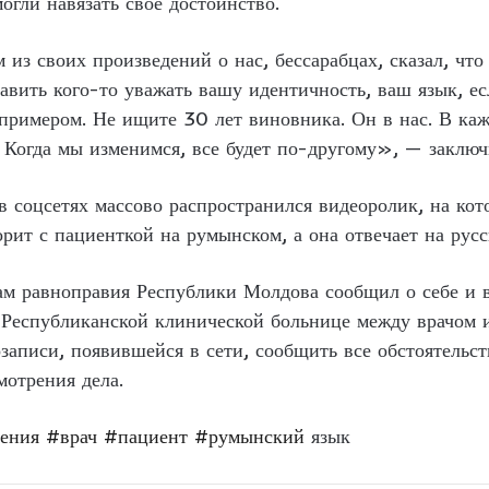
огли навязать свое достоинство.
 из своих произведений о нас, бессарабцах, сказал, чт
тавить кого-то уважать вашу идентичность, ваш язык, ес
 примером. Не ищите 30 лет виновника. Он в нас. В каж
 Когда мы изменимся, все будет по-другому», — заключ
в соцсетях массово распространился видеоролик, на ко
орит с пациенткой на румынском, а она отвечает на русс
ам равноправия Республики Молдова сообщил о себе и в
 Республиканской клинической больнице между врачом и
аписи, появившейся в сети, сообщить все обстоятельст
мотрения дела.
ения
#врач
#пациент
#румынский
язык