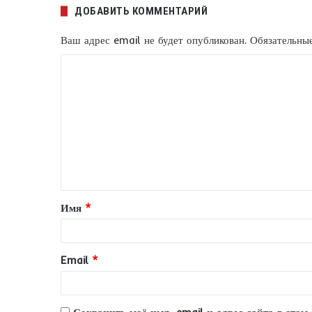
ДОБАВИТЬ КОММЕНТАРИЙ
Ваш адрес email не будет опубликован.
Обязательны
К
о
м
м
е
н
т
Имя
*
а
р
и
Email
*
й
*