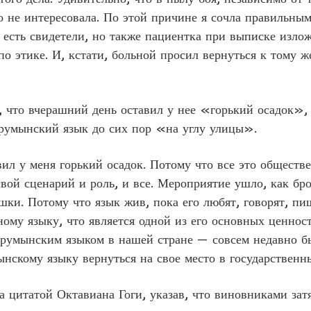
о не интересовала. По этой причине я сочла правильным
а, есть свидетели, но также пациентка при выписке изл
по этике. И, кстати, больной просил вернуться к тому 
 что вчерашний день оставил у нее «горький осадок», 
о румынский язык до сих пор «на углу улицы».
л у меня горький осадок. Потому что все это обществ
вой сценарий и роль, и все. Мероприятие ушло, как бр
шки. Потому что язык жив, пока его любят, говорят, пи
ому языку, что является одной из его основных ценнос
с румынским языком в нашей стране — совсем недавно б
ынскому языку вернуться на свое место в государствен
а цитатой Октавиана Гоги, указав, что виновниками за