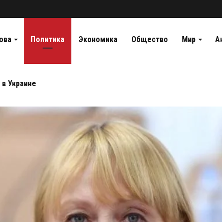
ова
Политика
Экономика
Общество
Мир
А
 в Украине