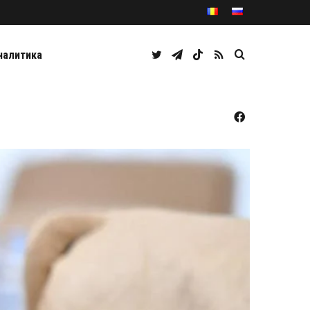
Twitter
Telegram
TikTok
RSS
Caută
налитика
Facebook