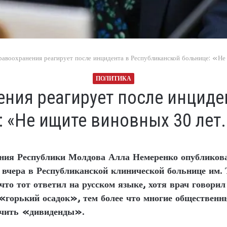
авоохранения реагирует после инцидента в Республиканской больнице: «Не
ПОЛИТИКА
ния реагирует после инциде
 «Не ищите виновных 30 лет.
ния Республики Молдова Алла Немеренко опубликовал
 вчера в Республиканской клинической больнице им.
, что тот ответил на русском языке, хотя врач говор
«горький осадок», тем более что многие общественн
учить «дивиденды».