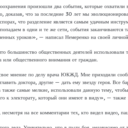
оохранения произошли два события, которые охватили 
о, доказав, что за последние 30 лет мы эволюционирова
 спорах, что разделение является самым удачным инстру
 попадаем в одни и те же сети, события заканчиваются т
еченных уроков», — написал Немеренко на своей личной
то большинство общественных деятелей использовали те
а или общественного внимания от граждан.
свое мнение по делу врача ЮКЖД. Мне приходили сообще
главить доктора, другие — дать ему звезду героя. Все б
а также самые мелкие, использовали данную тему, чтоб
го к электорату, который они имеют в виду», — также 
, несмотря на все комментарии тех, кто видел видео, па
ого дела. Удивительно, что в пылу боя, независимо от 