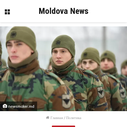
Moldova News
Меню
newsmaker.md
Главная
/
Политика