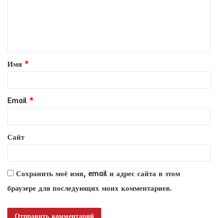
м
е
н
т
Имя
*
а
р
и
Email
*
й
*
Сайт
Сохранить моё имя, email и адрес сайта в этом
браузере для последующих моих комментариев.