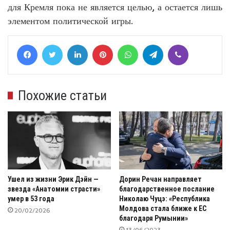
для Кремля пока не является целью, а остается лишь
элементом политической игры.
Facebook
Twitter
LinkedIn
Pinterest
WhatsApp
Telegram
Viber
Похожие статьи
Ушел из жизни Эрик Дэйн —
Дорин Речан направляет
звезда «Анатомии страсти»
благодарственное послание
умер в 53 года
Николаю Чуцэ: «Республика
Молдова стала ближе к ЕС
20/02/2026
благодаря Румынии»
13/06/2023