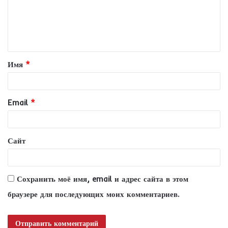
м
е
н
т
Имя
*
а
р
и
Email
*
й
*
Сайт
Сохранить моё имя, email и адрес сайта в этом
браузере для последующих моих комментариев.