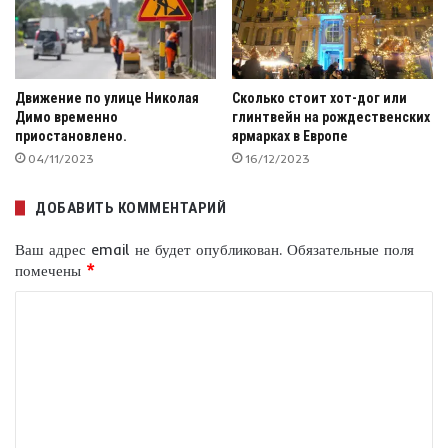
Движение по улице Николая
Сколько стоит хот-дог или
Димо временно
глинтвейн на рождественских
приостановлено.
ярмарках в Европе
04/11/2023
16/12/2023
ДОБАВИТЬ КОММЕНТАРИЙ
Ваш адрес email не будет опубликован.
Обязательные поля
помечены
*
К
о
м
м
е