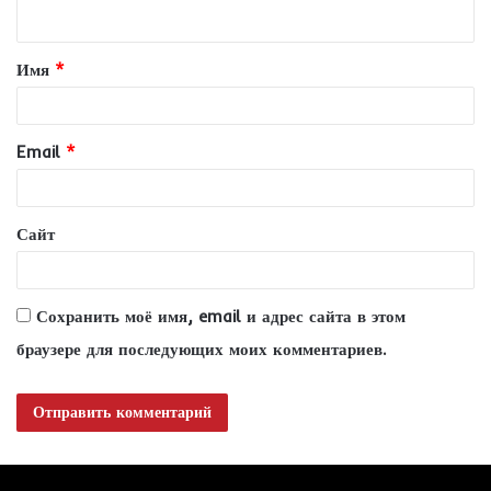
н
т
Имя
*
а
р
и
Email
*
й
*
Сайт
Сохранить моё имя, email и адрес сайта в этом
браузере для последующих моих комментариев.