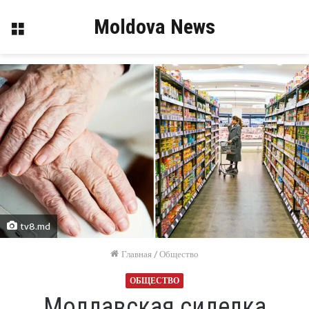
Moldova News
Меню
tv8.md
Главная
/
Общество
ОБЩЕСТВО
Молдавская сиделка