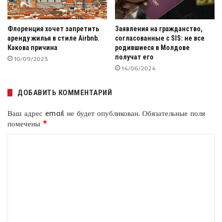
Флоренция хочет запретить
Заявления на гражданство,
аренду жилья в стиле Airbnb.
согласованные с SIS: не все
Какова причина
родившиеся в Молдове
получат его
10/09/2023
14/06/2024
ДОБАВИТЬ КОММЕНТАРИЙ
Ваш адрес email не будет опубликован.
Обязательные поля
помечены
*
К
о
м
м
е
н