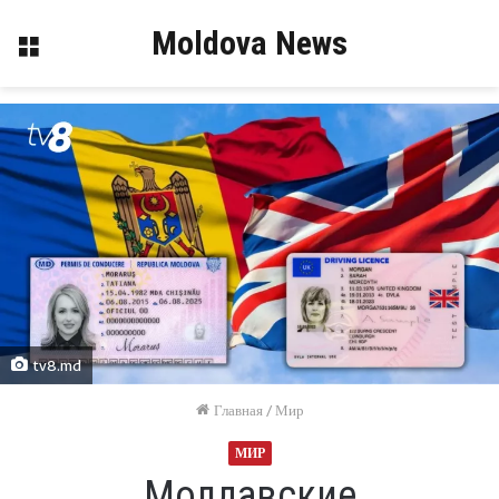
Moldova News
Меню
tv8.md
Главная
/
Мир
МИР
Молдавские