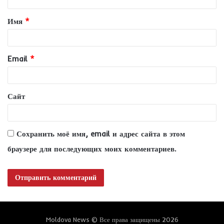
т
Имя
*
а
р
и
Email
*
й
*
Сайт
Сохранить моё имя, email и адрес сайта в этом
браузере для последующих моих комментариев.
Moldova News © Все права защищены 2026