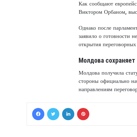
Как сообщают европейс
Виктором Орбаном, выс
Однако после парламент
заявило о готовности н
открытия переговорных
Молдова сохраняет 
Молдова получила стату
стороны официально нач
направлениям переговор
Facebook
Twitter
LinkedIn
Pinterest