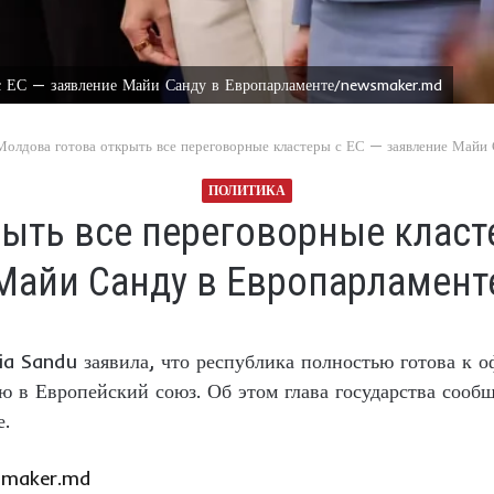
 с ЕС — заявление Майи Санду в Европарламенте/newsmaker.md
Молдова готова открыть все переговорные кластеры с ЕС — заявление Майи
ПОЛИТИКА
ыть все переговорные класт
Майи Санду в Европарламент
a Sandu заявила, что республика полностью готова к 
ю в Европейский союз. Об этом глава государства сооб
е.
maker.md