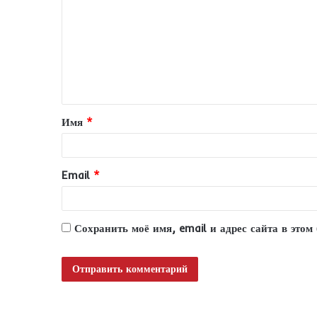
м
м
е
н
т
Имя
*
а
р
и
Email
*
й
*
Сохранить моё имя, email и адрес сайта в это