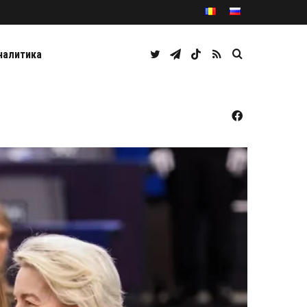
Twitter
Telegram
TikTok
RSS
Caută
налитика
Facebook