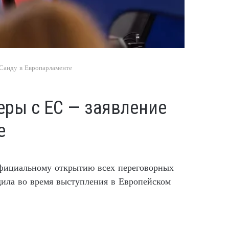
 Санду в Европарламенте
еры с ЕС — заявление
е
официальному открытию всех переговорных
щила во время выступления в Европейском