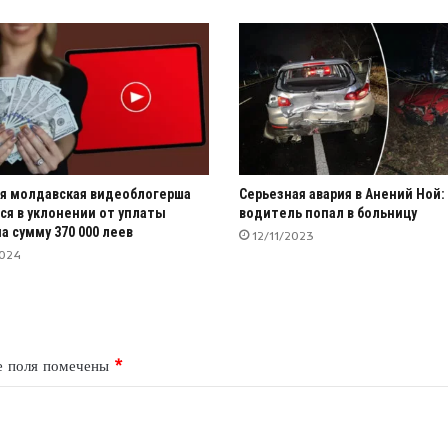
я молдавская видеоблогерша
Серьезная авария в Анений Ной:
ся в уклонении от уплаты
водитель попал в больницу
а сумму 370 000 леев
12/11/2023
2024
е поля помечены
*