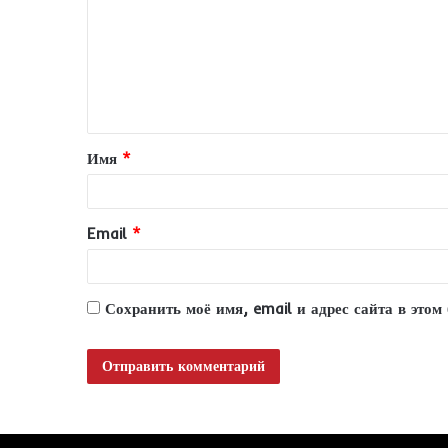
м
м
е
н
т
Имя
*
а
р
и
Email
*
й
*
Сохранить моё имя, email и адрес сайта в это