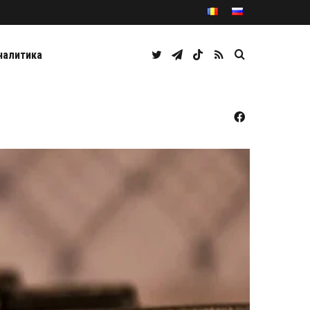
Twitter
Telegram
TikTok
RSS
Caută
налитика
Facebook