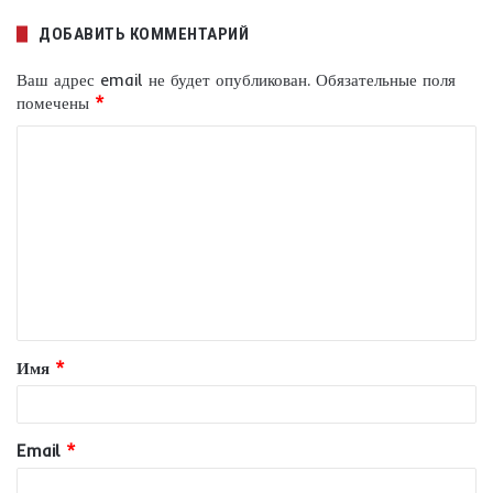
ДОБАВИТЬ КОММЕНТАРИЙ
Ваш адрес email не будет опубликован.
Обязательные поля
помечены
*
К
о
м
м
е
н
т
Имя
*
а
р
и
Email
*
й