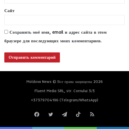
*
Сайт
Сохранить моё имя, email и адрес сайта в этом
браузере для последующих моих комментариев.
Moldova News © Все права защищены 2026
Fluent Media SRL, str. Cornului 3/3
+37379704196 (Telegram/WhatsApp)
Facebook
Twitter
Telegram
TikTok
RSS