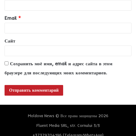
р
и
Email
*
й
*
Сайт
Сохранить моё имя, email и адрес сайта в этом
браузере для последующих моих комментариев.
Moldova News © Все права защищены 2026
Fluent Media SRL, str. Cornului 3/3
+37379704196 (Telegram/WhatsApp)