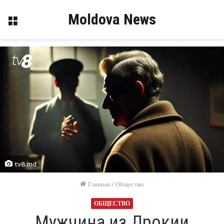
Moldova News
Меню
tv8.md
Главная
/
Общество
ОБЩЕСТВО
Мужчина из Дрокии