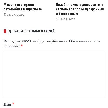
Момент возгорания
Онлайн-прием в университеты
автомобиля в Тирасполе
становится более прозрачным
и безопасным
26/07/2024
18/09/2025
ДОБАВИТЬ КОММЕНТАРИЙ
Ваш адрес email не будет опубликован.
Обязательные поля
помечены
*
К
о
м
м
е
н
т
Имя
*
а