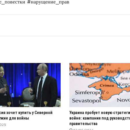
е_повестки
#нарущение_прав
сия хочет купить у Северной
Украина пробует новую стратег
ужие для войны
войне: кампания под руководс
правительства
2023