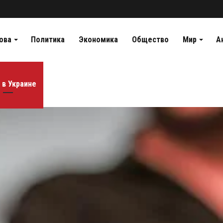
ова
Политика
Экономика
Общество
Мир
А
 в Украине