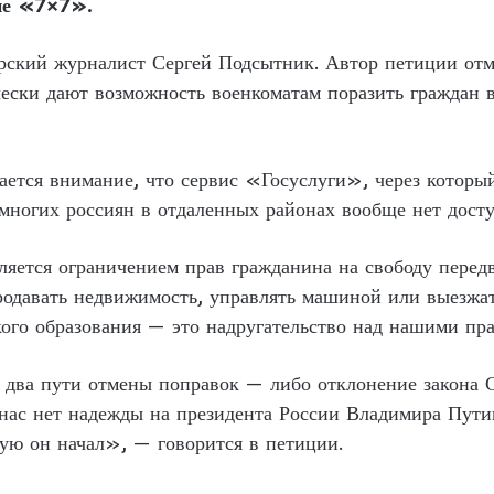
ие «7×7».
рский журналист Сергей Подсытник. Автор петиции отм
чески дают возможность военкоматам поразить граждан в
ется внимание, что сервис «Госуслуги», через который
 многих россиян в отдаленных районах вообще нет досту
яется ограничением прав гражданина на свободу передв
одавать недвижимость, управлять машиной или выезжат
ого образования — это надругательство над нашими пра
я два пути отмены поправок — либо отклонение закона 
ас нет надежды на президента России Владимира Путин
рую он начал», — говорится в петиции.