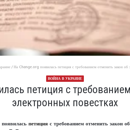
краине
/
На Change.org появилась петиция с требованием отменить закон об
ВОЙНА В УКРАИНЕ
илась петиция с требование
электронных повестках
g появилась
петиция
с требованием отменить закон об