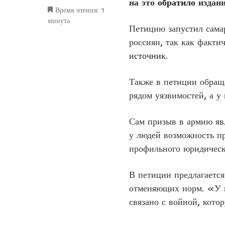
на это
обратило
издан
Время чтения: 1
минута
Петицию запустил сама
россиян, так как факти
источник
.
Также в петиции обраща
рядом уязвимостей, а у
Сам призыв в армию явл
у людей возможность пр
профильного юридическ
В петиции предлагаетс
отменяющих норм. «У н
связано с войной, кото