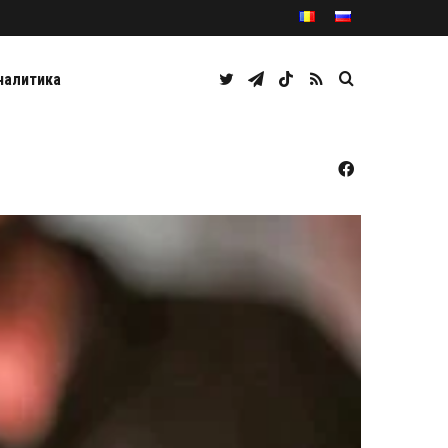
Twitter
Telegram
TikTok
RSS
Caută
налитика
Facebook