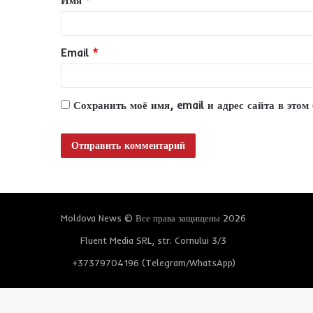
Имя
*
а
р
и
Email
*
й
*
Сохранить моё имя, email и адрес сайта в это
Moldova News © Все права защищены 2026
Fluent Media SRL, str. Cornului 3/3
+37379704196 (Telegram/WhatsApp)