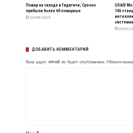
Пожар на складе в Гидигиче; Срочно
USAID Мо
прибыли более 60 пожарных
146 стан
интелле
22/08/2023
система
21/04/2
ДОБАВИТЬ КОММЕНТАРИЙ
Ваш адрес email не будет опубликован.
Обязательны
К
о
м
м
е
н
т