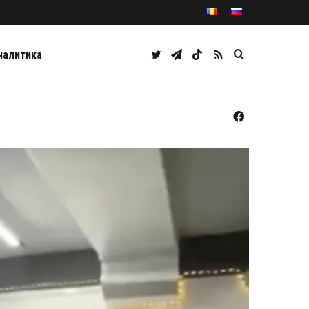
Twitter
Telegram
TikTok
RSS
Caută
налитика
Facebook