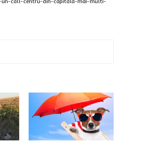
-un-call-centru-din-capitala-mai-multi-