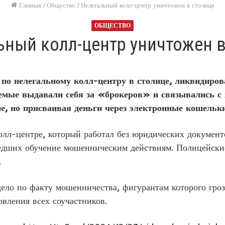
Главная
/
Общество
/
Нелегальный колл-центр уничтожен в столице
ОБЩЕСТВО
ьный колл-центр уничтожен в
по нелегальному колл-центру в столице, ликвидирова
аемые выдавали себя за «брокеров» и связывались с 
е, но присваивая деньги через электронные кошельк
колл-центре, который работал без юридических докумен
едших обучение мошенническим действиям. Полицейски
.
ело по факту мошенничества, фигурантам которого гроз
овления всех соучастников.