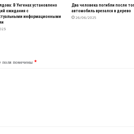
лдова: В Унгенах установлено
Два человека погибли после тог
ций ожидания с
автомобиль врезался в дерево
ктуальными информационными
26/06/2025
ми
023
е поля помечены
*