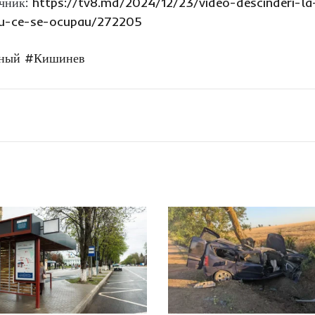
очник:
https://tv8.md/2024/12/23/video-descinderi-la
-cu-ce-se-ocupau/272205
ьный
#Кишинев