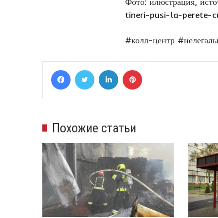
Фото: илюстрация, ист
tineri-pusi-la-perete
#колл
-центр
#нелегал
Facebook
Twitter
LinkedIn
Pinterest
Похожие статьи