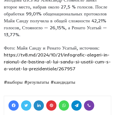
второе место, набрав около 27,5 % голосов. После
обработки 99,01% общенациональных протоколов
Майя Санду получила в общей сложности 42,21%
голосов, Стояногло — 26,15%, а Ренато Усатый —
13,77%.
Фото: Майя Санду и Ренато Усатый, источник:
https://tv8.md/2024/10/21/infografic-alegeri-in-
raionul-de-bastina-al-lui-sandu-si-usatii-cum-s-
a-votat-la-prezidentiale/267957
#выборы
#результаты
#кандидаты
Facebook
Twitter
LinkedIn
Pinterest
WhatsApp
Telegram
Viber