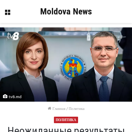
Moldova News
Меню
tv8.md
Главная
/
Политика
ПОЛИТИКА
Неожиданные результаты