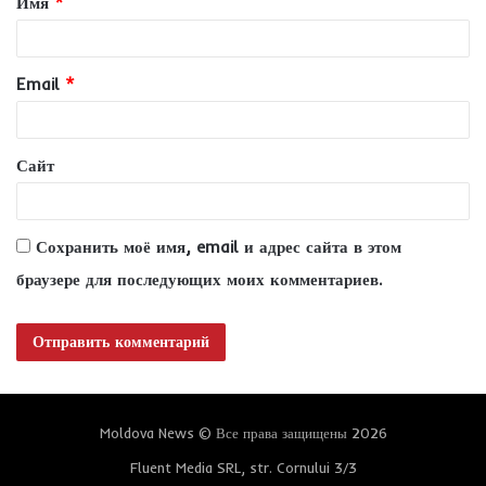
Имя
*
а
р
и
Email
*
й
*
Сайт
Сохранить моё имя, email и адрес сайта в этом
браузере для последующих моих комментариев.
Moldova News © Все права защищены 2026
Fluent Media SRL, str. Cornului 3/3