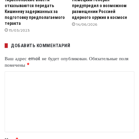
отказываются передать
предупредил о возможном
Кишиневу задержанных за
размещении Россией
подготовку предполагаемого
ядерного оружия в космосе
теракта
14/06/2026
15/03/2023
ДОБАВИТЬ КОММЕНТАРИЙ
Ваш адрес email не будет опубликован.
Обязательные поля
помечены
*
К
о
м
м
е
н
т