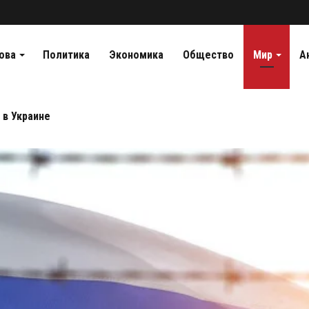
ова
Политика
Экономика
Общество
Мир
А
 в Украине