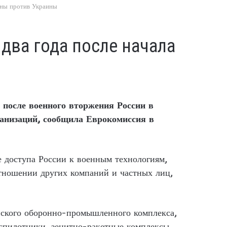
йны против Украины
два года после начала
 после военного вторжения России в
ганизаций, сообщила Еврокомиссия в
е доступа России к военным технологиям,
отношении других компаний и частных лиц,
йского оборонно-промышленного комплекса,
еспилотники, зенитно-ракетные комплексы,