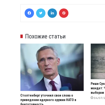
Facebook
Twitter
LinkedIn
Pinterest
Похожие статьи
Риши Сун
мандат: 
выборам 
Столтенберг уточнил свои слова о
04/07/
приведении ядерного оружия НАТО в
боеготовность