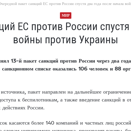
Очередной пакет санкций ЕС против России спустя два года после начала во
МИР
ций ЕС против России спустя 
войны против Украины
ял 13-й пакет санкций против России через два года
в санкционном списке оказались 106 человек и 88 ор
источника, пакет направлен на дальнейшее ограничени
оступа к беспилотникам, а также введение санкций в 
 действиях России.
сок касаются более 140 компаний и частных лиц росси
по словам цитируемого источника, производят ракеты, б