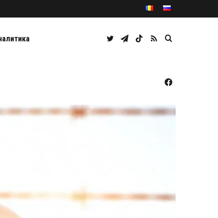
Twitter
Telegram
TikTok
RSS
Caută
налитика
Facebook