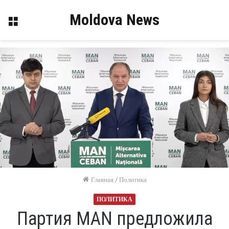
Moldova News
Меню
Главная
/
Политика
ПОЛИТИКА
Партия MAN предложила