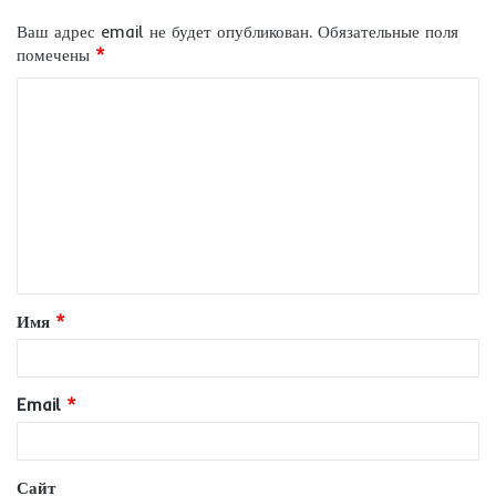
Ваш адрес email не будет опубликован.
Обязательные поля
помечены
*
К
о
м
м
е
н
т
Имя
*
а
р
и
Email
*
й
*
Сайт