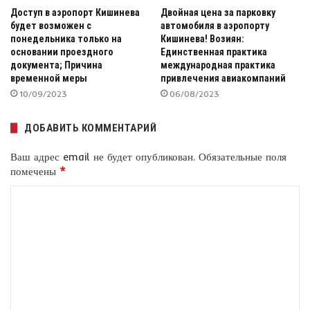
Доступ в аэропорт Кишинева
Двойная цена за парковку
будет возможен с
автомобиля в аэропорту
понедельника только на
Кишинева! Возиян:
основании проездного
Единственная практика
документа; Причина
международная практика
временной меры
привлечения авиакомпаний
10/09/2023
06/08/2023
ДОБАВИТЬ КОММЕНТАРИЙ
Ваш адрес email не будет опубликован.
Обязательные поля
помечены
*
К
о
м
м
е
н