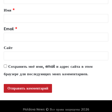
т
Имя
*
а
р
и
Email
*
й
*
Сайт
Сохранить моё имя, email и адрес сайта в этом
браузере для последующих моих комментариев.
Moldova News © Все права защищены 2026