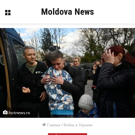
Moldova News
Меню
hotnews.ro
Главная
/
Война в Украине