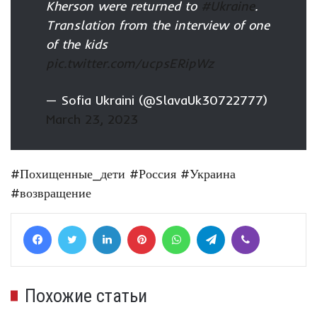
Kherson were returned to
#Ukraine
.
Translation from the interview of one
of the kids
pic.twitter.com/ucpsERipWz
— Sofia Ukraini (@SlavaUk30722777)
March 23, 2023
#Похищенные_дети
#Россия
#Украина
#возвращение
Facebook
Twitter
LinkedIn
Pinterest
WhatsApp
Telegram
Viber
Похожие статьи