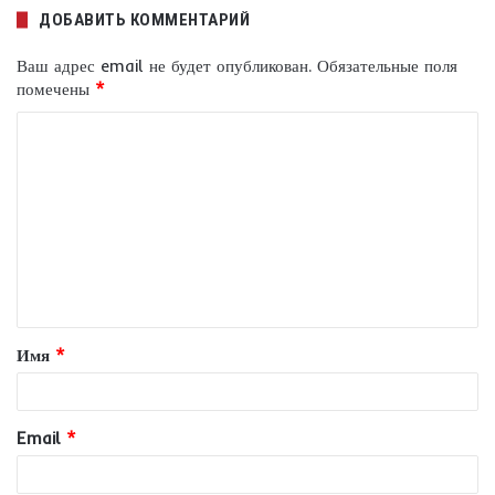
ДОБАВИТЬ КОММЕНТАРИЙ
Ваш адрес email не будет опубликован.
Обязательные поля
помечены
*
К
о
м
м
е
н
т
Имя
*
а
р
и
Email
*
й
*