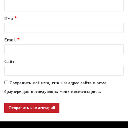
н
т
Имя
*
а
р
и
Email
*
й
*
Сайт
Сохранить моё имя, email и адрес сайта в этом
браузере для последующих моих комментариев.