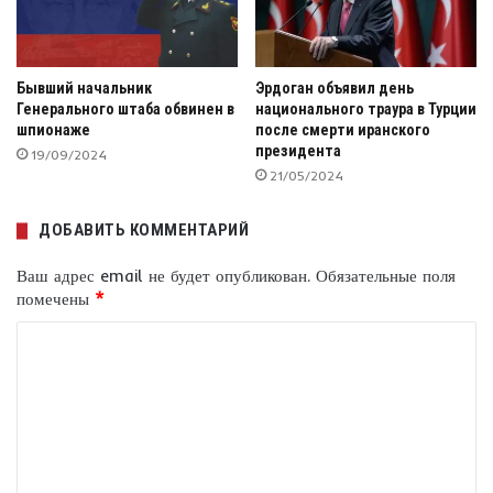
Бывший начальник
Эрдоган объявил день
Генерального штаба обвинен в
национального траура в Турции
шпионаже
после смерти иранского
президента
19/09/2024
21/05/2024
ДОБАВИТЬ КОММЕНТАРИЙ
Ваш адрес email не будет опубликован.
Обязательные поля
помечены
*
К
о
м
м
е