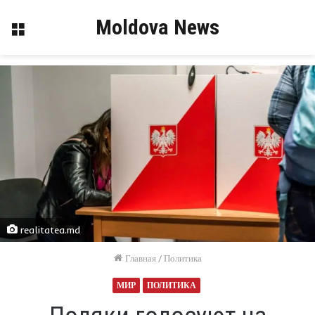
Moldova News
Меню
realitatea.md
Главная
/
Политика
МИР
ПОЛИТИКА