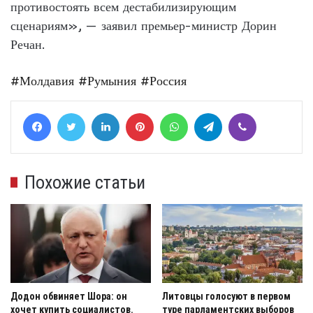
противостоять всем дестабилизирующим
сценариям», — заявил премьер-министр Дорин
Речан.
#Молдавия
#Румыния
#Россия
Facebook
Twitter
LinkedIn
Pinterest
WhatsApp
Telegram
Viber
Похожие статьи
Додон обвиняет Шора: он
Литовцы голосуют в первом
хочет купить социалистов.
туре парламентских выборов