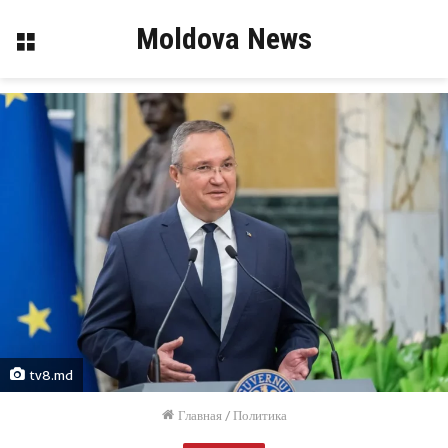
Moldova News
Меню
tv8.md
Главная
/
Политика