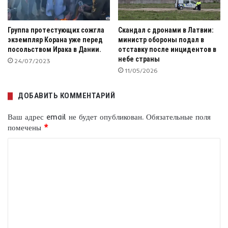
Группа протестующих сожгла
Скандал с дронами в Латвии:
экземпляр Корана уже перед
министр обороны подал в
посольством Ирака в Дании.
отставку после инцидентов в
небе страны
24/07/2023
11/05/2026
ДОБАВИТЬ КОММЕНТАРИЙ
Ваш адрес email не будет опубликован.
Обязательные поля
помечены
*
К
о
м
м
е
н