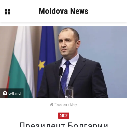
Moldova News
Меню
tv8.md
Главная
/
Мир
МИР
Президент Болгарии