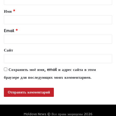
т
Имя
*
а
р
и
Email
*
й
*
Сайт
Сохранить моё имя, email и адрес сайта в этом
браузере для последующих моих комментариев.
Moldova News © Все права защищены 2026