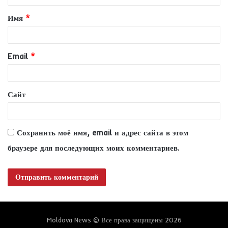
т
Имя
*
а
р
и
Email
*
й
*
Сайт
Сохранить моё имя, email и адрес сайта в этом
браузере для последующих моих комментариев.
Moldova News © Все права защищены 2026