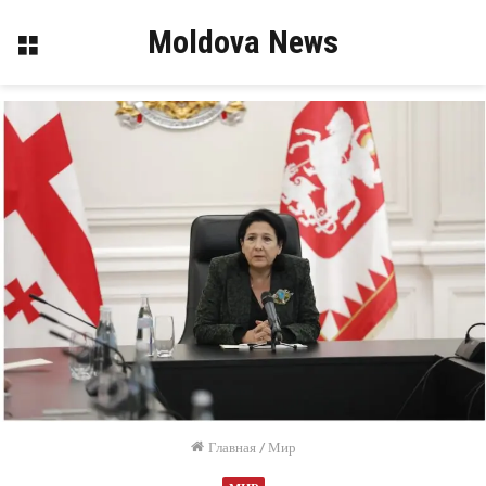
Moldova News
Меню
Главная
/
Мир