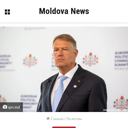
Moldova News
Меню
ipn.md
Главная
/
Политика