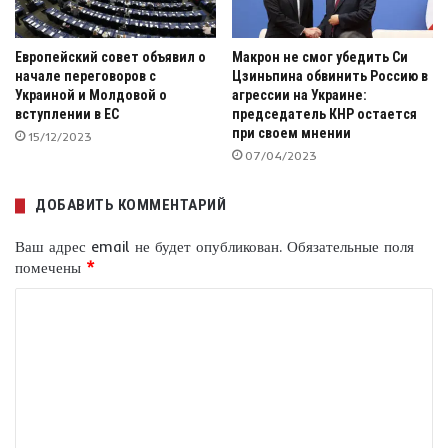
Европейский совет объявил о
Макрон не смог убедить Си
начале переговоров с
Цзиньпина обвинить Россию в
Украиной и Молдовой о
агрессии на Украине:
вступлении в ЕС
председатель КНР остается
при своем мнении
15/12/2023
07/04/2023
ДОБАВИТЬ КОММЕНТАРИЙ
Ваш адрес email не будет опубликован.
Обязательные поля
помечены
*
К
о
м
м
е