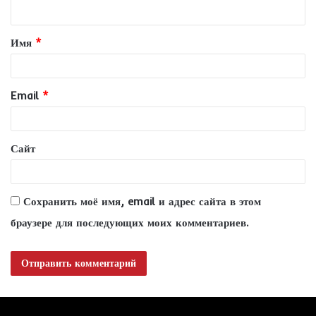
н
т
Имя
*
а
р
и
Email
*
й
*
Сайт
Сохранить моё имя, email и адрес сайта в этом
браузере для последующих моих комментариев.