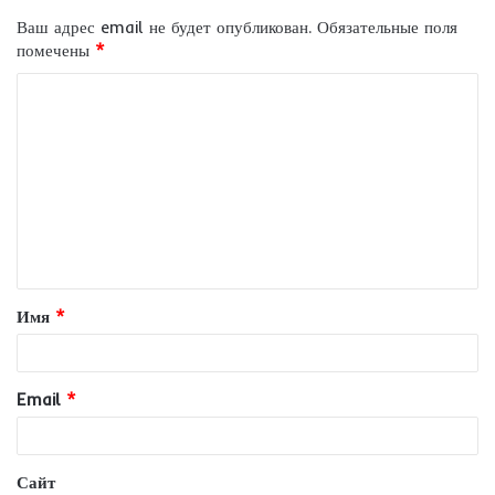
Ваш адрес email не будет опубликован.
Обязательные поля
помечены
*
К
о
м
м
е
н
т
Имя
*
а
р
и
Email
*
й
*
Сайт