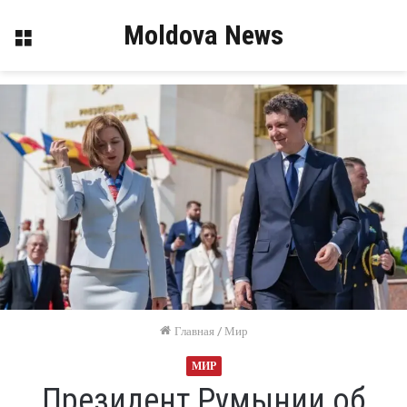
Moldova News
Меню
Главная
/
Мир
МИР
Президент Румынии об