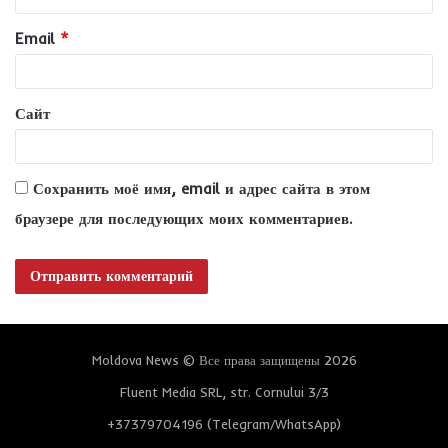
и
Email
*
й
*
Сайт
Сохранить моё имя, email и адрес сайта в этом
браузере для последующих моих комментариев.
Moldova News © Все права защищены 2026
Fluent Media SRL, str. Cornului 3/3
+37379704196 (Telegram/WhatsApp)