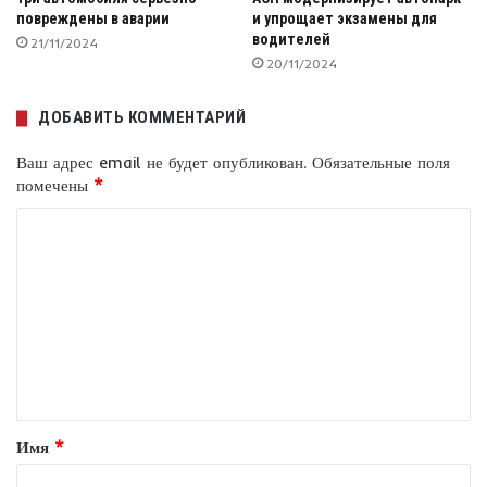
повреждены в аварии
и упрощает экзамены для
водителей
21/11/2024
20/11/2024
ДОБАВИТЬ КОММЕНТАРИЙ
Ваш адрес email не будет опубликован.
Обязательные поля
помечены
*
К
о
м
м
е
н
т
Имя
*
а
р