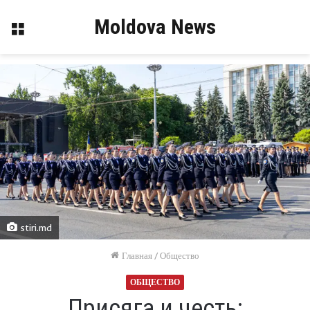
Moldova News
Меню
stiri.md
Главная
/
Общество
ОБЩЕСТВО
Присяга и честь: