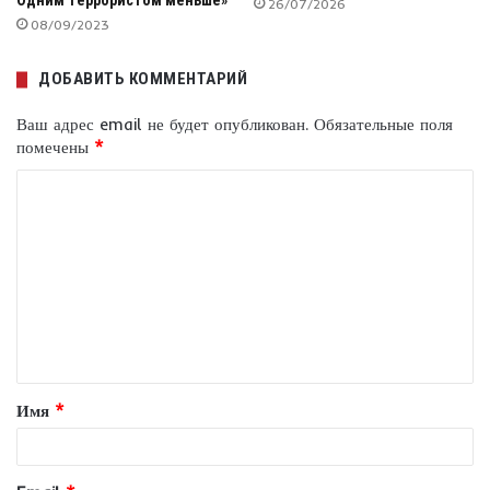
Одним террористом меньше»
26/07/2026
08/09/2023
ДОБАВИТЬ КОММЕНТАРИЙ
Ваш адрес email не будет опубликован.
Обязательные поля
помечены
*
К
о
м
м
е
н
т
Имя
*
а
р
и