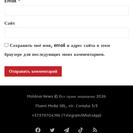
Email
*
й
*
Сайт
Сохранить моё имя, email и адрес сайта в этом
браузере для последующих моих комментариев.
Moldova News © Все права защищены 2026
Fluent Media SRL, str. Cornului 3/3
+37379704196 (Telegram/WhatsApp)
Facebook
Twitter
Telegram
TikTok
RSS