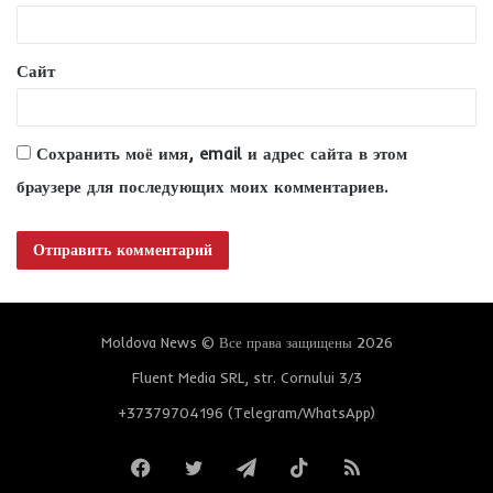
й
*
Сайт
Сохранить моё имя, email и адрес сайта в этом
браузере для последующих моих комментариев.
Moldova News © Все права защищены 2026
Fluent Media SRL, str. Cornului 3/3
+37379704196 (Telegram/WhatsApp)
Facebook
Twitter
Telegram
TikTok
RSS