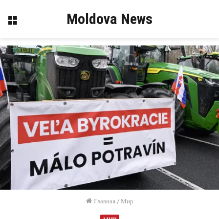
Moldova News
Меню
Главная
/
Мир