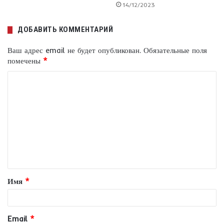
14/12/2023
ДОБАВИТЬ КОММЕНТАРИЙ
Ваш адрес email не будет опубликован.
Обязательные поля
помечены
*
К
о
м
м
е
н
т
Имя
*
а
р
и
Email
*