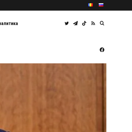
Twitter
Telegram
TikTok
RSS
Caută
налитика
Facebook