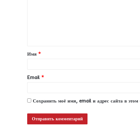
м
м
е
н
т
Имя
*
а
р
и
Email
*
й
*
Сохранить моё имя, email и адрес сайта в это