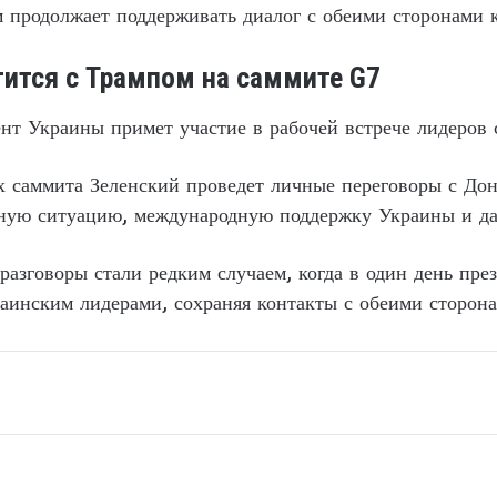
 продолжает поддерживать диалог с обеими сторонами 
тится с Трампом на саммите G7
нт Украины примет участие в рабочей встрече лидеров 
х саммита Зеленский проведет личные переговоры с До
нную ситуацию, международную поддержку Украины и д
азговоры стали редким случаем, когда в один день пре
раинским лидерами, сохраняя контакты с обеими сторо