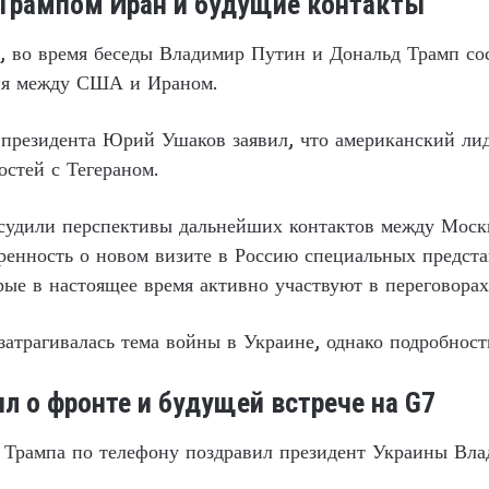
 Трампом Иран и будущие контакты
, во время беседы Владимир Путин и Дональд Трамп сос
ия между США и Ираном.
президента Юрий Ушаков заявил, что американский лид
стей с Тегераном.
бсудили перспективы дальнейших контактов между Моск
оренность о новом визите в Россию специальных предс
ые в настоящее время активно участвуют в переговора
 затрагивалась тема войны в Украине, однако подробнос
л о фронте и будущей встрече на G7
а Трампа по телефону поздравил президент Украины Вла