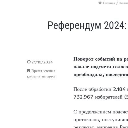
Главная
/
Поли
Референдум 2024:
Поворот событий на р
21/10/2024
начале подсчета голо
Время чтения
преобладала, последн
меньше минуты
После обработки 2.184 
732.967 избирателей (
С продолжением подсче
протоколов, поступивши
результат, направив Ре