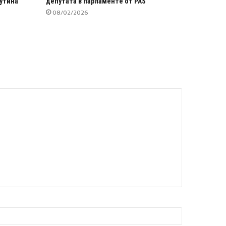
утина
депутата в парламенте от PAS
08/02/2026