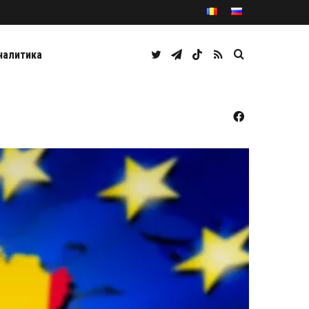
Twitter
Telegram
TikTok
RSS
Caută
налитика
Facebook