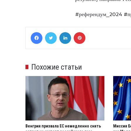
#референдум_2024
#п
Facebook
Twitter
LinkedIn
Pinterest
Похожие статьи
Венгрия призвала ЕС немедленно снять
Миссия Б