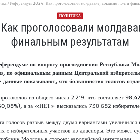
тика
/
Референдум 2024: Как проголосовали молдаване, согласно почти фина
ПОЛИТИКА
 Как проголосовали молдаван
финальным результатам
еферендуме по вопросу присоединения Республики Мо
сов, по официальным данным Центральной избирате
ие данные показывают, что большинство голосов отд
протоколов из общего числа 2.219, что составляет 98
50,08%), а за «НЕТ» высказались 730.682 избирателе
та голосов разрыв между двумя вариантами увеличился
х с избирательных участков из диаспоры. Это может с
спублику Молдова в сторону европейской интеграции.