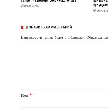
запрет на импорт российского газа
как Молд
будущем
09/03/2026
26/08/
ДОБАВИТЬ КОММЕНТАРИЙ
Ваш адрес email не будет опубликован.
Обязательны
К
о
м
м
е
н
т
Имя
*
а
р