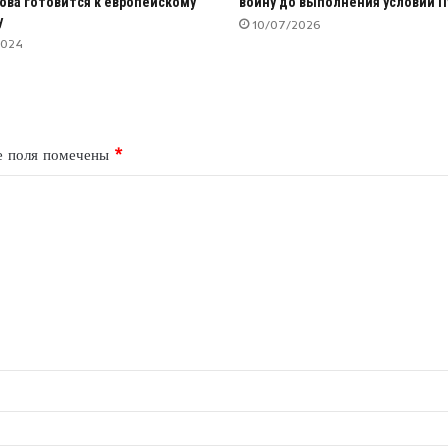
ова готовится к европейскому
войну до выполнения условий П
у
10/07/2026
2024
е поля помечены
*