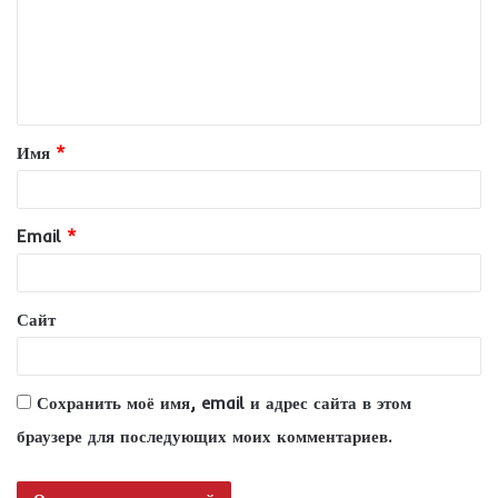
м
е
н
т
Имя
*
а
р
и
Email
*
й
*
Сайт
Сохранить моё имя, email и адрес сайта в этом
браузере для последующих моих комментариев.