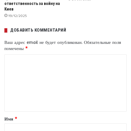
ответственность за войну на
Киев
19/12/2025
ДОБАВИТЬ КОММЕНТАРИЙ
Ваш адрес email не будет опубликован.
Обязательные поля
помечены
*
К
о
м
м
е
н
т
Имя
*
а
р