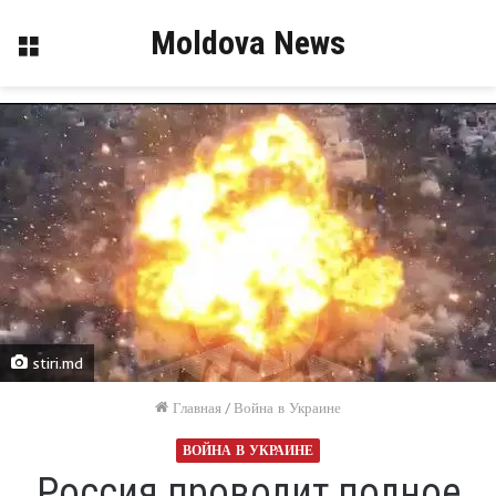
Moldova News
Меню
stiri.md
Главная
/
Война в Украине
ВОЙНА В УКРАИНЕ
Россия проводит полное