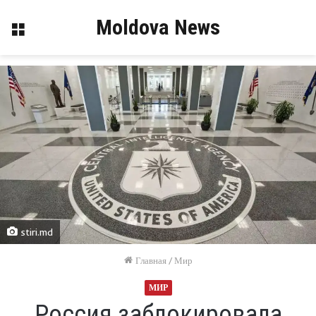
Moldova News
Меню
stiri.md
Главная
/
Мир
МИР
Россия заблокировала