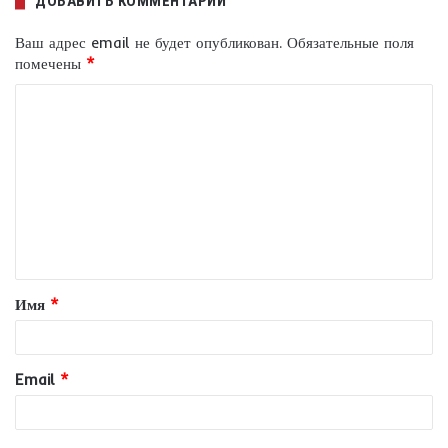
ДОБАВИТЬ КОММЕНТАРИЙ
Ваш адрес email не будет опубликован.
Обязательные поля
помечены
*
К
о
м
м
е
н
т
Имя
*
а
р
и
Email
*
й
*