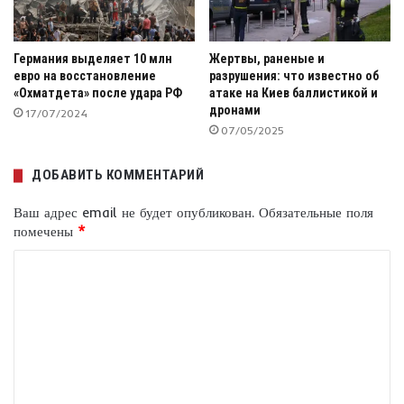
Германия выделяет 10 млн
Жертвы, раненые и
евро на восстановление
разрушения: что известно об
«Охматдета» после удара РФ
атаке на Киев баллистикой и
дронами
17/07/2024
07/05/2025
ДОБАВИТЬ КОММЕНТАРИЙ
Ваш адрес email не будет опубликован.
Обязательные поля
помечены
*
К
о
м
м
е
н