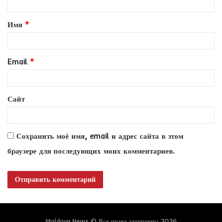
т
Имя
*
а
р
и
Email
*
й
*
Сайт
Сохранить моё имя, email и адрес сайта в этом
браузере для последующих моих комментариев.
Moldova News © Все права защищены 2026