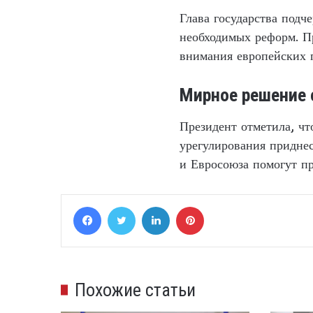
Глава государства подч
необходимых реформ. Пр
внимания европейских 
Мирное решение 
Президент отметила, ч
урегулирования придне
и Евросоюза помогут п
Facebook
Twitter
LinkedIn
Pinterest
Похожие статьи