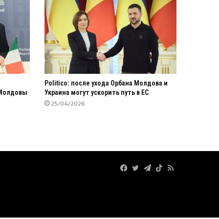
Politico: после ухода Орбана Молдова и
 Молдовы
Украина могут ускорить путь в ЕС
25/04/2026
Facebook
Twitter
Telegram
TikTok
RSS