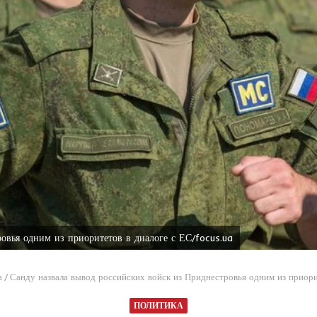
овья одним из приоритетов в диалоге с ЕС/focus.ua
а
/
Санду назвала вывод российских войск из Приднестровья одним из приори
ПОЛИТИКА