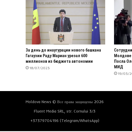
За день до инаугурации нового башкана
Сотрудни
Гагаузии Раду Мариан урезал 600
Молдове 
миллионов из бюджета автономии
Посла Ол
МИД
18/07/2023
19/03/
Moldova News © Все права защищены 2026
Fluent Media SRL, str. Cornului 3/3
+37379704196 (Telegram/WhatsApp)