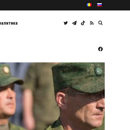
Twitter
Telegram
TikTok
RSS
Caută
налитика
Facebook