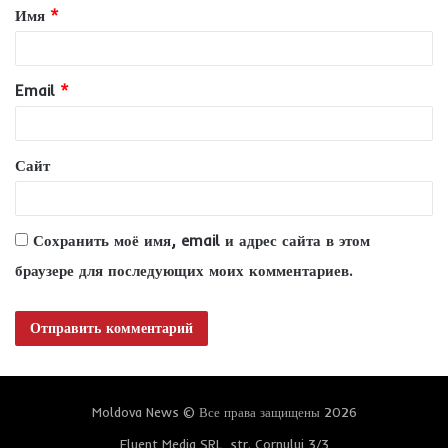
Имя
*
а
р
и
Email
*
й
*
Сайт
Сохранить моё имя, email и адрес сайта в этом
браузере для последующих моих комментариев.
Moldova News © Все права защищены 2026
Fluent Media SRL, str. Cornului 3/3