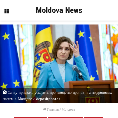
Moldova News
Меню
Санду призвала ускорить производство дронов и антидроновых
систем в Молдове / depositphotos
Главная
/
Молдова