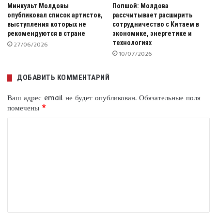
Минкульт Молдовы
Попшой: Молдова
опубликовал список артистов,
рассчитывает расширить
выступления которых не
сотрудничество с Китаем в
рекомендуются в стране
экономике, энергетике и
технологиях
27/06/2026
10/07/2026
ДОБАВИТЬ КОММЕНТАРИЙ
Ваш адрес email не будет опубликован.
Обязательные поля
помечены
*
К
о
м
м
е
н
т