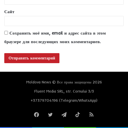
*
Сайт
Сохранить моё имя, email и адрес сайта в этом
браузере для последующих моих комментариев.
Moldova News © Все права защищены 2026
Fluent Media SRL, str. Cornului 3/3
+37379704196 (Telegram/WhatsApp)
Facebook
Twitter
Telegram
TikTok
RSS