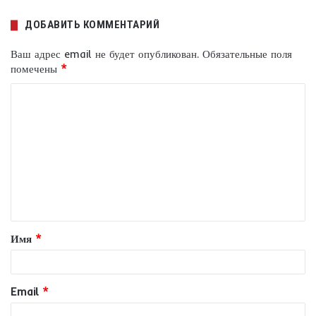
ДОБАВИТЬ КОММЕНТАРИЙ
Ваш адрес email не будет опубликован.
Обязательные поля
помечены
*
К
о
м
м
е
н
т
Имя
*
а
р
и
Email
*
й