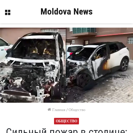
Moldova News
Меню
Главная
/
Общество
ОБЩЕСТВО
Сильный пожар в столице: