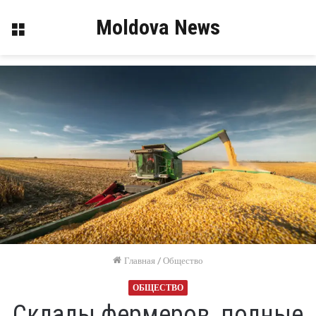
Moldova News
Меню
Главная
/
Общество
ОБЩЕСТВО
Склады фермеров, полные