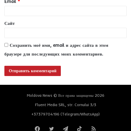
Email
*
й
*
Сайт
Сохранить моё имя, email и адрес сайта в этом
браузере для последующих моих комментариев.
Moldova News © Все права защищены 2026
Fluent Media SRL, str. Cornului 3/3
+37379704196 (Telegram/WhatsApp)
Facebook
Twitter
Telegram
TikTok
RSS