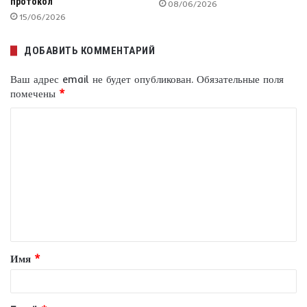
протокол
08/06/2026
15/06/2026
ДОБАВИТЬ КОММЕНТАРИЙ
Ваш адрес email не будет опубликован.
Обязательные поля
помечены
*
К
о
м
м
е
н
т
Имя
*
а
р
и