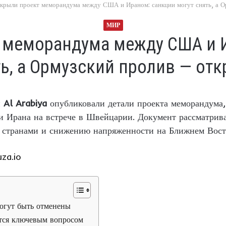
рыли проект меморандума между США и Ираном: санкции могут снять, а О
МИР
 меморандума между США и И
ь, а Ормузский пролив — от
и
Al Arabiya
опубликовали детали проекта меморандума, 
 Ирана на встрече в Швейцарии. Документ рассматрива
 странами и снижению напряженности на Ближнем Вост
za.io
огут быть отменены
ется ключевым вопросом