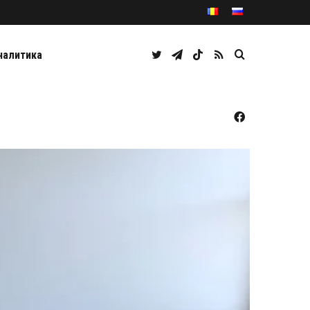
Twitter
Telegram
TikTok
RSS
Caută
налитика
Facebook