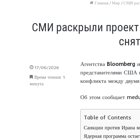
Главная
/
Мир
/
СМИ раск
СМИ раскрыли проект
снят
Агентства
Bloomberg
17/06/2026
представителями США и
Время чтения: 1
конфликта между двумя
минута
Об этом сообщает
medu
Table of Contents
Санкции против Ирана м
Ядерная программа оста