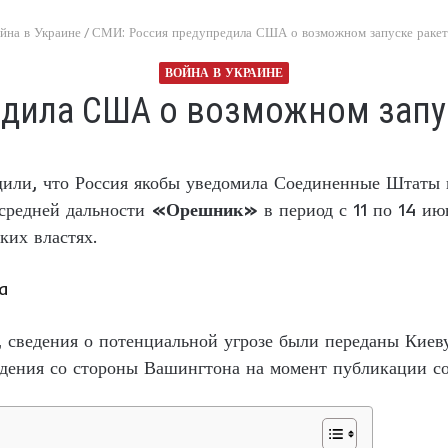
йна в Украине
/
СМИ: Россия предупредила США о возможном запуске рак
ВОЙНА В УКРАИНЕ
едила США о возможном запу
ли, что Россия якобы уведомила Соединенные Штаты и
 средней дальности
«Орешник»
в период с 11 по 14 ию
ких властях.
a
 сведения о потенциальной угрозе были переданы Киеву
дения со стороны Вашингтона на момент публикации со