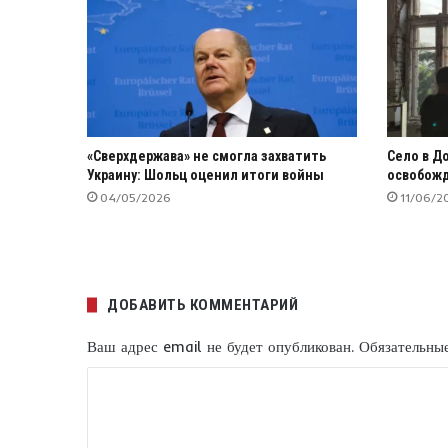
«Сверхдержава» не смогла захватить
Село в Д
Украину: Шольц оценил итоги войны
освобожд
04/05/2026
11/06/2
ДОБАВИТЬ КОММЕНТАРИЙ
Ваш адрес email не будет опубликован.
Обязательны
К
о
м