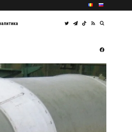
Twitter
Telegram
TikTok
RSS
Caută
налитика
Facebook