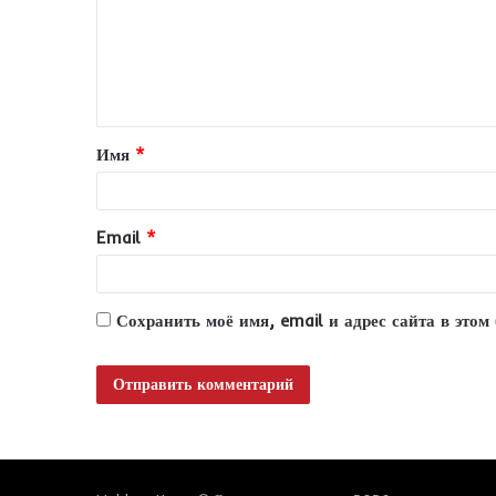
м
е
н
т
Имя
*
а
р
и
Email
*
й
*
Сохранить моё имя, email и адрес сайта в это