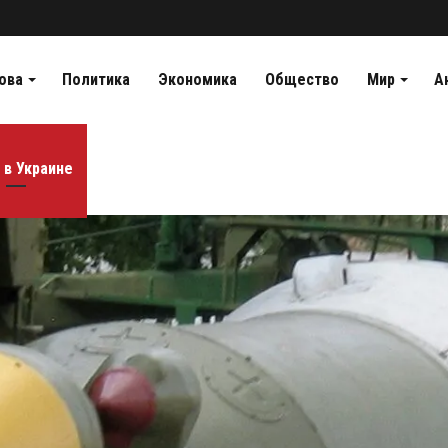
ова
Политика
Экономика
Общество
Мир
А
 в Украине