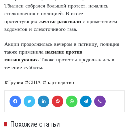
Тбилиси собрался большой протест, начались
столкновения с полицией. В итоге
протестующих
жестко разогнали
с применением
водометов и слезоточивого газа.
Акции продолжилась вечером в пятницу, полиция
также применила
насилие против
митингующих
.
Также протесты продолжались в
течение субботы.
#Грузия
#США
#партнёрство
Facebook
Twitter
LinkedIn
Pinterest
WhatsApp
Telegram
Viber
Похожие статьи