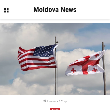
Moldova News
Меню
Главная
/
Мир