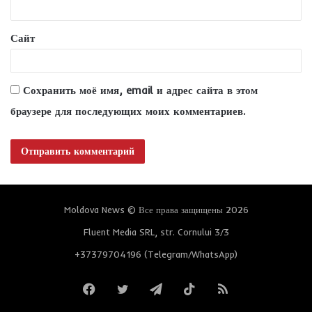
*
Сайт
Сохранить моё имя, email и адрес сайта в этом
браузере для последующих моих комментариев.
Moldova News © Все права защищены 2026
Fluent Media SRL, str. Cornului 3/3
+37379704196 (Telegram/WhatsApp)
Facebook
Twitter
Telegram
TikTok
RSS