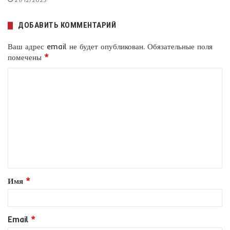
ДОБАВИТЬ КОММЕНТАРИЙ
Ваш адрес email не будет опубликован.
Обязательные поля
помечены
*
К
о
м
м
е
н
т
Имя
*
а
р
и
Email
*
й