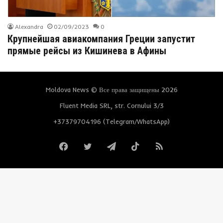
Alexandra
02/09/2023
0
Крупнейшая авиакомпания Греции запустит
прямые рейсы из Кишинева в Афины
Moldova News © Все права защищены 2026
Fluent Media SRL, str. Cornului 3/3
+37379704196 (Telegram/WhatsApp)
Facebook
Twitter
Telegram
TikTok
RSS