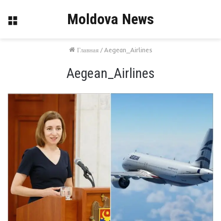
Moldova News
Меню
Главная
/
Aegean_Airlines
Aegean_Airlines