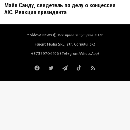
Майя Санду, свидетель по делу о концессии
AIC. Реакция президента
Moldova News © Все права защищены 2026
Fluent Media SRL, str. Cornului 3/3
+37379704196 (Telegram/WhatsApp)
Facebook
Twitter
Telegram
TikTok
RSS