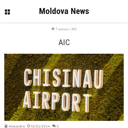
Moldova News
Меню
Главная
/
AIC
AIC
Alexandra
12/02/2024
0