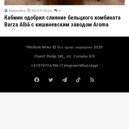
Alexandra
30/07/2024
0
Кабмин одобрил слияние бельцкого комбината
Barza Albă с кишиневским заводом Aroma
Moldova News © Все права защищены 2026
Fluent Media SRL, str. Cornului 3/3
+37379704196 (Telegram/WhatsApp)
Facebook
Twitter
Telegram
TikTok
RSS