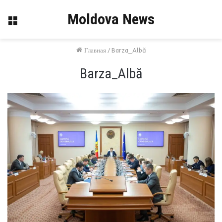
Moldova News
Меню
Главная
/
Barza_Albă
Barza_Albă