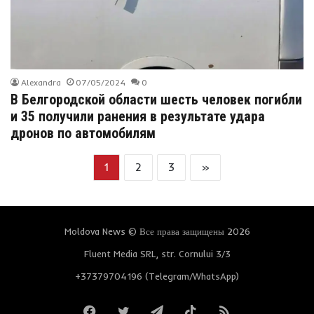
Alexandra
07/05/2024
0
В Белгородской области шесть человек погибли
и 35 получили ранения в результате удара
дронов по автомобилям
1
2
3
»
Moldova News © Все права защищены 2026
Fluent Media SRL, str. Cornului 3/3
+37379704196 (Telegram/WhatsApp)
Facebook
Twitter
Telegram
TikTok
RSS