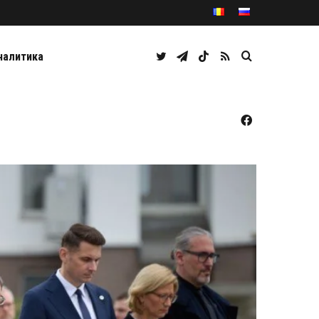
Twitter
Telegram
TikTok
RSS
Caută
налитика
Facebook