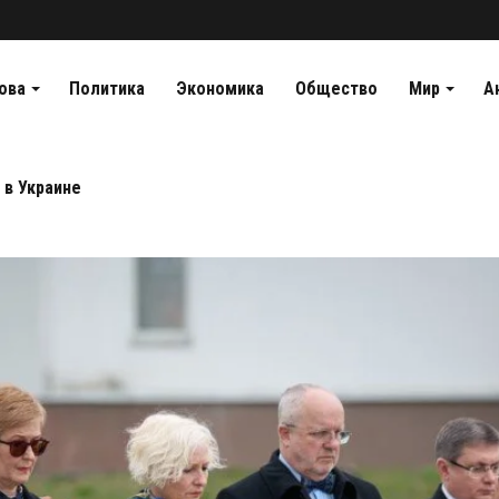
ова
Политика
Экономика
Общество
Мир
А
Главная
/
Bucha
 в Украине
Bucha