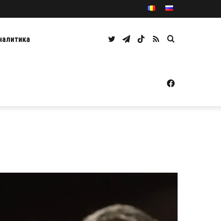
Twitter
Telegram
TikTok
RSS
Caută
налитика
Facebook