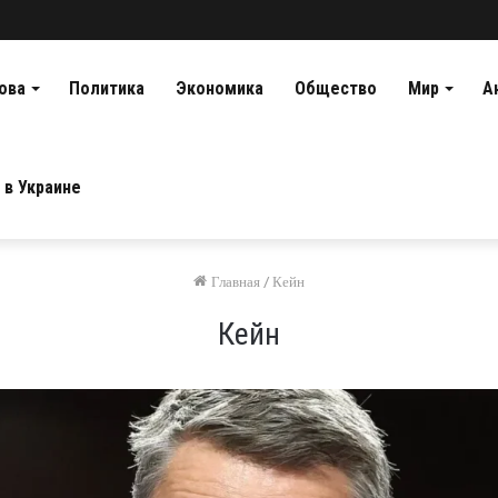
ова
Политика
Экономика
Общество
Мир
А
 в Украине
Главная
/
Кейн
Кейн